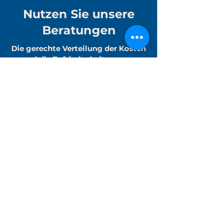
Nutzen Sie unsere
Beratungen
Die gerechte Verteilung der Kosten
und die Zufriedenheit unserer
Kunden sind das Herzstück unserer
täglichen Anliegen. Unsere
Fachleute werden Sie mit
Vergnügen effizient und schnell
beraten.
Wenn Sie bei ihrem Wasserzähler
auf Probleme stoßen oder wenn Sie
ergänzende Informationen über ein
Produkt erhalten möchten, helfen
wir Ihnen mit Vergnügen. Wenden
Sie sich an uns, und wir finden die
Lösung, die am besten für Ihre
persönliche Situation geeignet ist!